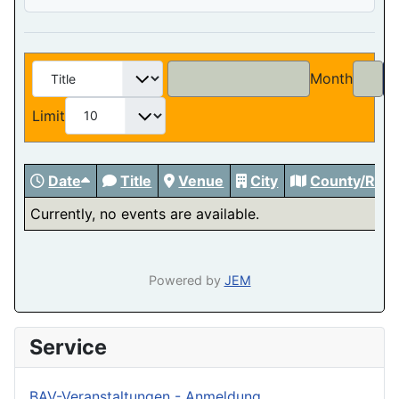
Month
Limit
Date
Title
Venue
City
County/Regi
Currently, no events are available.
Powered by
JEM
Service
BAV-Veranstaltungen - Anmeldung