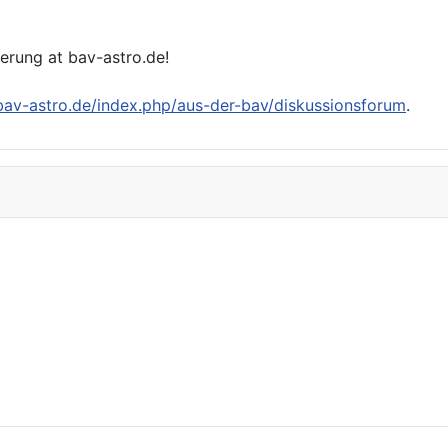
ierung at bav-astro.de!
/bav-astro.de/index.php/aus-der-bav/diskussionsforum
.