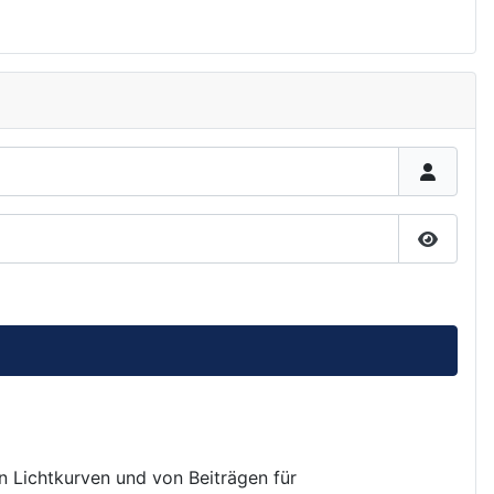
Passwor
on Lichtkurven und von Beiträgen für