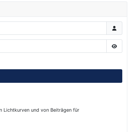
Passwor
on Lichtkurven und von Beiträgen für