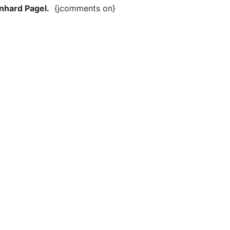
nhard Pagel.
{jcomments on}