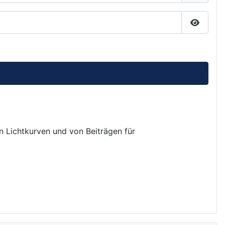
Passwor
on Lichtkurven und von Beiträgen für