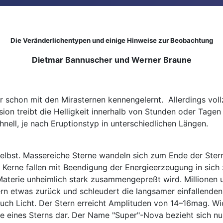
Die Veränderlichentypen und einige Hinweise zur Beobachtung
Dietmar Bannuscher und Werner Braune
r schon mit den Mirasternen kennengelernt. Allerdings vol
osion treibt die Helligkeit innerhalb von Stunden oder Tag
chnell, je nach Eruptionstyp in unterschiedlichen Längen.
 selbst. Massereiche Sterne wandeln sich zum Ende der Ste
Kerne fallen mit Beendigung der Energieerzeugung in sich 
Materie unheimlich stark zusammengepreßt wird. Millionen 
n etwas zurück und schleudert die langsamer einfallenden 
ch Licht. Der Stern erreicht Amplituden von 14–16mag. Wich
de eines Sterns dar. Der Name "Super"-Nova bezieht sich nur