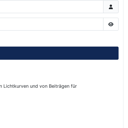
Passwor
on Lichtkurven und von Beiträgen für