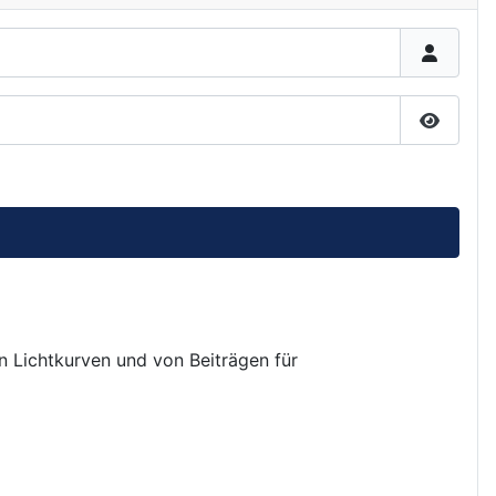
Passwor
on Lichtkurven und von Beiträgen für