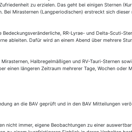
Zufriedenheit zu erzielen. Das geht bei einigen Sternen (K
h. Bei Mirasternen (Langperiodischen) erstreckt sich dieser
e Bedeckungsveränderliche, RR-Lyrae- und Delta-Scuti-Ster
e ableiten. Dafür wird an einem Abend über mehrere Stund
 Mirasternen, Halbregelmäßigen und RV-Tauri-Sternen sowie
 einen längeren Zeitraum mehrerer Tage, Wochen oder Mon
ung an die BAV geprüft und in den BAV Mitteilungen veröff
en nicht immer, eigene Beobachtungen zu einer auswertbar
ten zu einem kurzfristigeren Einblick in deren Verhalten be