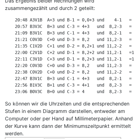
Das Ergebnis beider Rechnungen wird
zusammengezählt und durch 2 geteilt:
    20:48 A3V1B  A+3 und B-1 = 0,0+3 und    4-1   = 3 
    20:57 B3V3C  B+3 und C-3 = 4+3   und  8,2-3   = 7 
    21:09 B3V1C  B+3 und C-1 = 4+3   und  8,2-1   = 7 
    21:21 C0V3D  C+0 und D-3 = 8,2   und 11,2-3   = 8,
    21:35 C1V2D  C+1 und D-2 = 8,2+1 und 11,2-2   = 9,
    22:00 C2V1D  C+2 und D-1 = 8,2+2 und 11,2-1   =10,
    22:11 C3V1D  C+3 und D-1 = 8,2+3 und 11,2-1   =11,
    22:20 C0V3D  C+0 und D-3 = 8,2   und 11,2-3   = 8,
    22:38 C0V2D  C+0 und D-2 = 8,2   und 11,2-2   = 8,
    22:47 B3V1C  B+3 und C-1 = 4+3   und  8,2-1   = 7 
    22:56 B1V3C  B+1 und C-3 = 4+1   und  8,2-3   = 5 
So können wir die Uhrzeiten und die entsprechenden
Stufen in einem Diagramm darstellen, entweder am
Computer oder per Hand auf Millimeterpapier. Anhand
der Kurve kann dann der Minimumszeitpunkt ermittelt
werden.