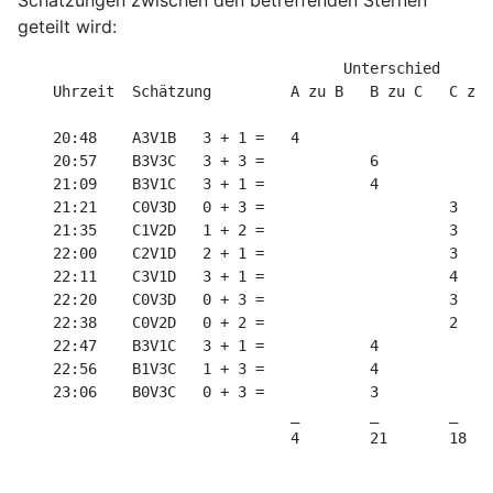
geteilt wird:
                                     Unterschied  

    Uhrzeit  Schätzung         A zu B   B zu C   C zu 
    20:48    A3V1B   3 + 1 =   4

    20:57    B3V3C   3 + 3 =            6

    21:09    B3V1C   3 + 1 =            4

    21:21    C0V3D   0 + 3 =                     3

    21:35    C1V2D   1 + 2 =                     3

    22:00    C2V1D   2 + 1 =                     3

    22:11    C3V1D   3 + 1 =                     4

    22:20    C0V3D   0 + 3 =                     3

    22:38    C0V2D   0 + 2 =                     2

    22:47    B3V1C   3 + 1 =            4

    22:56    B1V3C   1 + 3 =            4

    23:06    B0V3C   0 + 3 =            3

                               _        _        _

                               4        21       18
