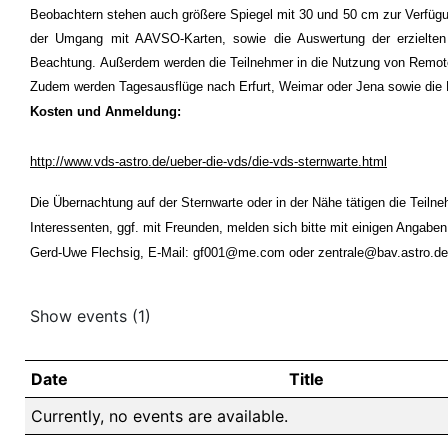
Beobachtern stehen auch größere Spiegel mit 30 und 50 cm zur Verfügu
der Umgang mit AAVSO-Karten, sowie die Auswertung der erzielten B
Beachtung. Außerdem werden die Teilnehmer in die Nutzung von Remote
Zudem werden Tagesausflüge nach Erfurt, Weimar oder Jena sowie die Lu
Kosten und Anmeldung:
http://www.vds-astro.de/ueber-die-vds/die-vds-sternwarte.html
Die Übernachtung auf der Sternwarte oder in der Nähe tätigen die Teilne
Interessenten, ggf. mit Freunden, melden sich bitte mit einigen Angaben
Gerd-Uwe Flechsig, E-Mail:
gf001@me.com
oder
zentrale@bav.astro.de
Show events
(1)
Date
Title
Currently, no events are available.